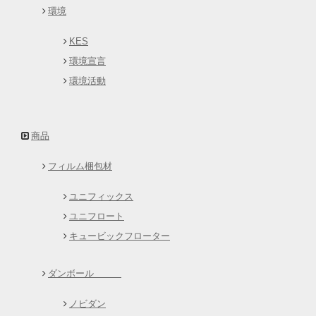
環境
KES
環境宣言
環境活動
商品
フィルム梱包材
ユニフィックス
ユニフロート
キュービックフローター
ダンボール
ノビダン